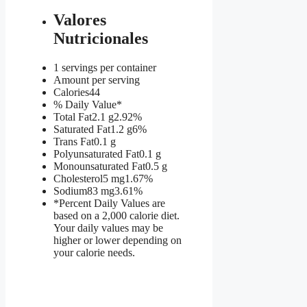
Valores
Nutricionales
1 servings per container
Amount per serving
Calories
44
% Daily Value*
Total Fat
2.1 g
2.92%
Saturated Fat
1.2 g
6%
Trans Fat
0.1 g
Polyunsaturated Fat
0.1 g
Monounsaturated Fat
0.5 g
Cholesterol
5 mg
1.67%
Sodium
83 mg
3.61%
*Percent Daily Values are
based on a 2,000 calorie diet.
Your daily values may be
higher or lower depending on
your calorie needs.