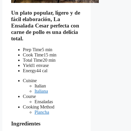
Un plato popular, ligero y de
fácil elaboración, La
Ensalada Cesar perfecta con
carne de pollo es una delicia
total.
Prep Time
5 min
Cook Time
15 min
Total Time
20 min
Yield
1 envase
Energy
44 cal
Cuisine
Italian
Italiana
Course
Ensaladas
Cooking Method
Plancha
Ingredientes