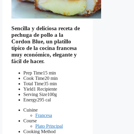
Sencilla y deliciosa receta de
pechuga de pollo a la
Cordon Blue, un platillo
típico de la cocina francesa
muy económico, elegante y
fácil de hacer.
Prep Time
15 min
Cook Time
20 min
Total Time
35 min
Yield
1 Recipiente
Serving Size
100g
Energy
295 cal
Cuisine
Francesa
Course
Plato Principal
Cooking Method